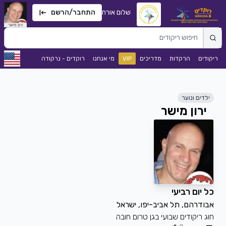
שלום אורח
התחבר/הרשם
ריקודים
הרקדות
מדריכים
VIP
מי אנחנו
רוקדים - נרקודה
ילדים ונוער
ירון מישר
כל יום רביעי
אבודרהם, תל אביב-יפו, ישראל
חוג ריקודים שבועי בגן טרום חובה