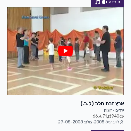
הורדה
ארץ זבת חלב (ל.ב.)
ילדים - זוגות
66
71
940
לוי ברגיל
•
2008
•
צולם: 29-08-2008