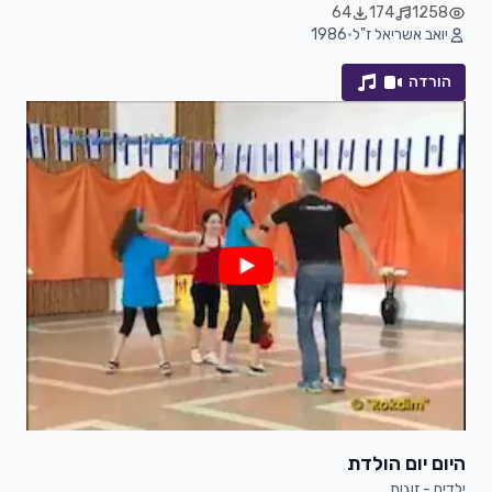
64
174
1258
יואב אשריאל ז"ל
•
1986
הורדה
היום יום הולדת
ילדים - זוגות