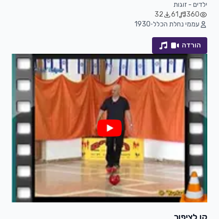
ילדים - זוגות
32
61
360
עממי נחלת הכלל
•
1930
הורדה
קן לציפור