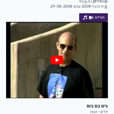
93
37
1140
לוי ברגיל
•
2008
•
צולם: 29-08-2008
הורדה
בים בם בום
ילדים - זוגות