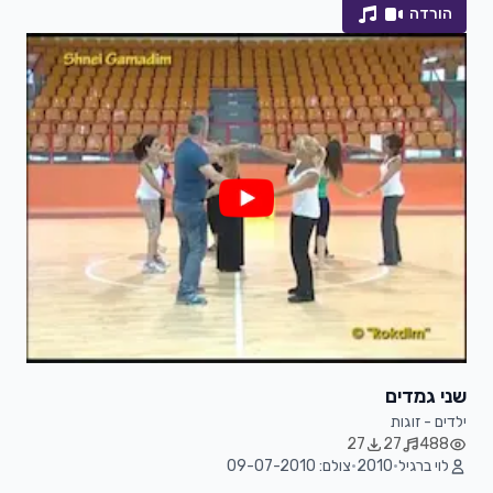
הורדה
שני גמדים
ילדים - זוגות
27
27
488
לוי ברגיל
•
2010
•
צולם: 09-07-2010