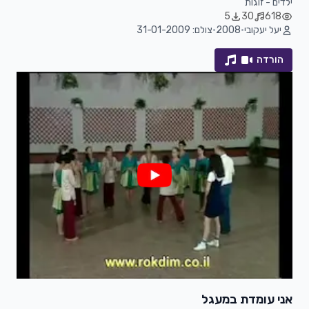
ילדים - זוגות
5
30
618
יעל יעקובי
•
2008
•
צולם: 31-01-2009
הורדה
אני עומדת במעגל