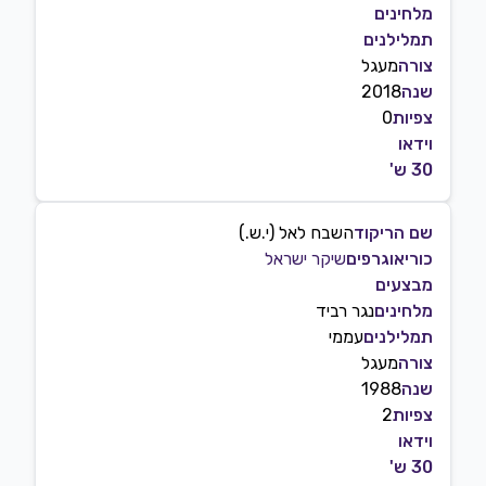
מלחינים
תמלילנים
צורה
מעגל
שנה
2018
צפיות
0
וידאו
30 ש'
שם הריקוד
השבח לאל (י.ש.)
כוריאוגרפים
שיקר ישראל
מבצעים
מלחינים
נגר רביד
תמלילנים
עממי
צורה
מעגל
שנה
1988
צפיות
2
וידאו
30 ש'