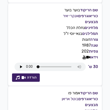
שם הריקוד
בוער בוער
כוריאוגרפים
אנקרי יאיר
מבצעים
מלחינים
נחלת הכלל
תמלילנים
בנאי יוסי ז"ל
צורה
זוגות
שנה
1987
צפיות
202
וידאו
30 ש'
הורדה
שם הריקוד
אמור פו
כוריאוגרפים
בוטל אריאן
מבצעים