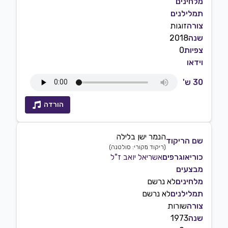
מלחינים
תמלילנים
צורה
זוגות
שנה
2018
צפיות
0
וידאו
30 ש'
הורדה
הנמר ישן בלילה
שם הריקוד
(
ריקוד מקורי: סולטנה
)
כוריאוגרפים
אשריאל יואב ז"ל
מבצעים
מלחינים
לא נרשם
תמלילנים
לא נרשם
צורה
שורות
שנה
1973