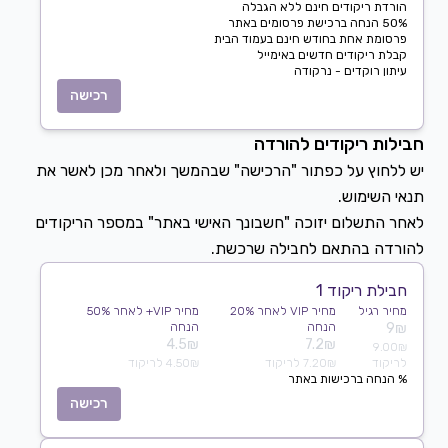
הורדת ריקודים חינם ללא הגבלה
50% הנחה ברכישת פרסומים באתר
פרסומת אחת בחודש חינם בעמוד הבית
קבלת ריקודים חדשים באימייל
עיתון רוקדים - נרקודה
רכישה
חבילות ריקודים להורדה
יש ללחוץ על כפתור "הרכישה" שבהמשך ולאחר מכן לאשר את
לאחר התשלום יזוכה "חשבונך האישי באתר" במספר הריקודים
להורדה בהתאם לחבילה שרכשת.
חבילת ריקוד 1
מחיר רגיל
מחיר VIP לאחר 20%
מחיר VIP+ לאחר 50%
9₪
הנחה
הנחה
4.5₪
7.2₪
9.00₪
לריקוד
7.20₪ לריקוד
4.50₪ לריקוד
% הנחה ברכישות באתר
רכישה