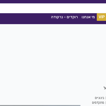
VIP
מי אנחנו
רוקדים - נרקודה
ככה מיום ליום
שגיא עזרן, שרון אלקסלסי
|
2021
בינוניים
הורדה
1839
0
הורדה
מתקדמים