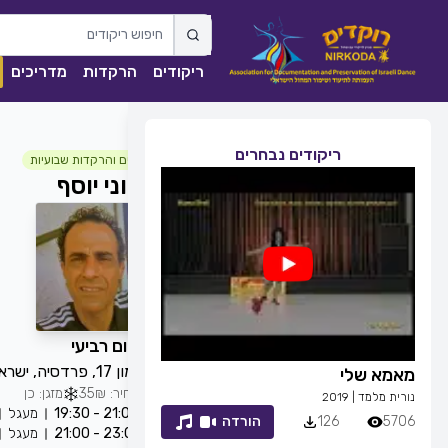
ריקודים
הרקדות
מדריכים
ריקודים נבחרים
חוגים והרקדות שבועיות
יוני יוסף
כל יום רביעי
הרימון 17, פרדסיה, ישראל
מאמא שלי
זמן לחייך
מחיר: 35₪
מזגן: כן
נורית מלמד
|
2019
רפי זיו
|
2013
21:00 - 19:30
מעגל
5706
126
הורדה
7053
83
23:01 - 21:00
מעגל