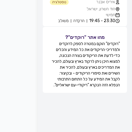
איריס אבנר
נוסטלגיה
הוד השרון, ישראל
חמישי
23:30 - 19:45
הרקדה
משולב
אייל עוזרי
חוגים והרקדות שבועיות
מהו אתר "רוקדים"?
מועדון בריזה -גולדה, חולון, ישראל
"רוקדים" הוקם במטרה לספק לרוקדים
חמישי
ולמדריכי הריקודים את כל המידע והכלים
21:30 - 20:15
מעגל
מתקדמים
כדי לדעת את הריקודים בצורה הנכונה,
22:15 - 21:30
זוגות
מתקדמים
למצוא היכן ניתן לרקוד בארץ ובעולם, להכיר
22:45 - 22:15
מעגל
מתקדמים
את המדריכים בארץ ובעולם, להכיר את
00:00 - 22:45
זוגות
מתקדמים
השירים ואת סיפורי הריקודים - ובקיצור:
גדי ביטון
לקבל את המידע על כל התחום התרבותי
חוגים והרקדות שבועיות
הנפלא הזה הנקרא "ריקודי-עם ישראליים".
מרכז הספורט אוניברסיטת ת''א, שער 8,
רח' חיים לבנון, תל אביב, ישראל
חמישי
20:00 - 20:00
הרקדה
מתקדמים
20:00 - 20:00
הרקדה
בינוניים
21:0 - 20:00
הרקדה
מתחילים
רפי זיו
חוגים והרקדות שבועיות