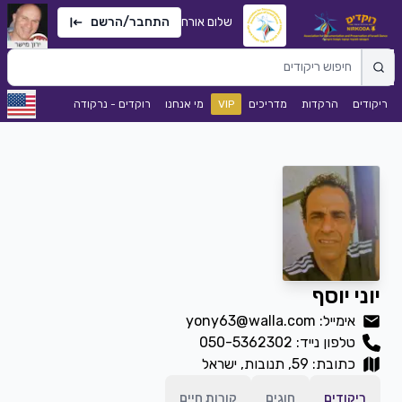
שלום אורח
התחבר/הרשם
ריקודים
הרקדות
מדריכים
VIP
מי אנחנו
רוקדים - נרקודה
יוני יוסף
אימייל: yony63@walla.com
טלפון נייד:
050-5362302
כתובת: 59, תנובות, ישראל
ריקודים
חוגים
קורות חיים