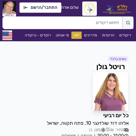
שלום אורח
התחבר/הרשם
ריקודים
הרקדות
מדריכים
VIP
מי אנחנו
רוקדים - נרקודה
נשים בלבד
רויטל גולן
כל יום רביעי
אליהו דוד שולזינגר 10, פתח תקווה, ישראל
מחיר: 35₪
מזגן: כן
21:00 - 20:00
הרקדה
מתחילים