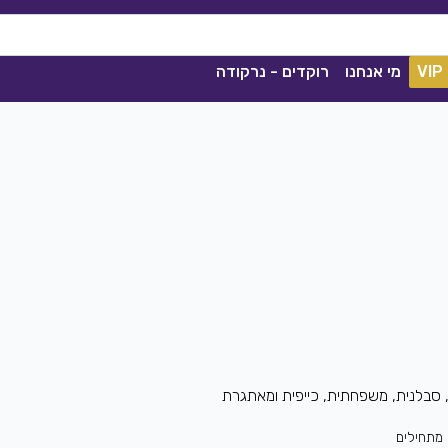
VIP
מי אנחנו
רוקדים - נרקודה
ככה מיום ליום
 סבלנית, משפחתית, כייפית ומאתגרת
שגיא עזרן, שרון אלקסלסי
|
2021
הורדה
1839
0
הורדה
מתחילים