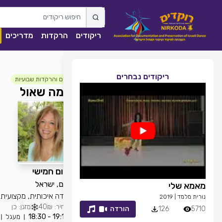
ריקודים
הרקדות
מדריכים
ריקודים נבחרים
חוגים והרקדות שבועיות
סימה שאול
כל יום חמישי
בת ים, ישראל
מאמא שלי
זמן לחייך
הרקדה איכותית, מקצועית,
נורית מלמד
|
2019
רפי זיו
|
2013
מחיר: 40₪
מזגן: כן
5710
126
הורדה
7053
83
19:15 - 18:30
מעגל