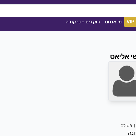
VIP
מי אנחנו
רוקדים - נרקודה
י אליאס
ככה מיום ליום
שגיא עזרן, שרון אלקסלסי
|
2021
משולב
הורדה
1839
0
הורדה
ונה