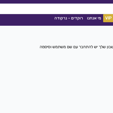
VIP
מי אנחנו
רוקדים - נרקודה
חשבון שלך יש להתחבר עם שם משתמש וסיסמה
ככה מיום ליום
שגיא עזרן, שרון אלקסלסי
|
2021
הורדה
1841
0
הורדה