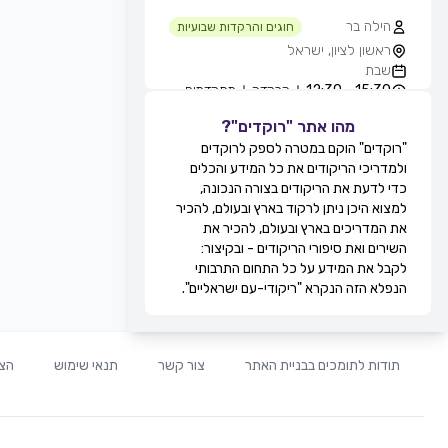
הילה בר
חוגים והרקדות שבועיות
ראשון לציון, ישראל
שבת
15:30 - 12:30
הרקדה
מתקדמים
מהו אתר "רוקדים"?
גילה סולומון לוי
חוגים והרקדות שבועיות
"רוקדים" הוקם במטרה לספק לרוקדים
טיילת בת ים - חוף הסלע, בחורף
ולמדריכי הריקודים את כל המידע והכלים
מ-11:00, בת ים, ישראל
כדי לדעת את הריקודים בצורה הנכונה,
שבת
למצוא היכן ניתן לרקוד בארץ ובעולם, להכיר
12:30 - 11:00
מעגל
מתקדמים
את המדריכים בארץ ובעולם, להכיר את
13:30 - 12:30
זוגות
מתקדמים
השירים ואת סיפורי הריקודים - ובקיצור:
מירי אקוני
לקבל את המידע על כל התחום התרבותי
חוגים והרקדות שבועיות
הנפלא הזה הנקרא "ריקודי-עם ישראליים".
קאנטרי דקל, זוגות בלבד, תל אביב,
ישראל
שבת
20:30 - 19:30
זוגות
מתחילים
תודות לתומכים בבניית האתר
צור קשר
תנאי שימוש
הצה
21:30 - 20:30
זוגות
בינוניים
00:00 - 21:30
זוגות
מתקדמים
לוי ברגיל
חוגים והרקדות שבועיות