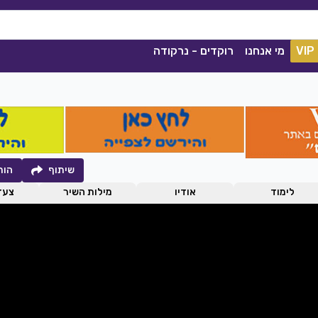
VIP
מי אנחנו
רוקדים - נרקודה
שיתוף
הור
לימוד
אודיו
מילות השיר
צעדי
יום ליום
קסם הנשמה
רן, שרון אלקסלסי
|
2021
סימה שאול
|
2020
0
הורדה
1039
0
הו