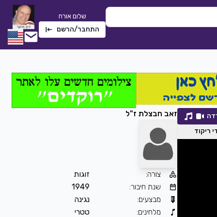
שלום אורח
התחבר/הרשם
זאב חבצלת ז"ל
דה
 ריקוד
צורה
:
זוגות
שתי טיפות אמא
שנת חיבור
:
1949
חלי לבנה
|
2022
מבצעים
:
נגינה
רדה
2276
0
הורדה
מלחינים
:
טטרי