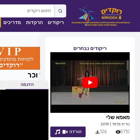
ריקודים
הרקדות
מדריכים
ריקודים נבחרים
הר וכר
הדגמה
זמן לחייך
ככה מ
רפי זיו
|
2013
שגיא עז
7053
83
הורדה
1841