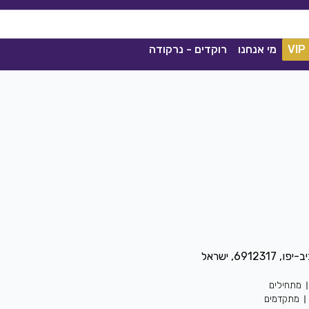
VIP
מי אנחנו
רוקדים - נרקודה
ככה מיום ליום
קסם
שגיא עזרן, שרון אלקסלסי
|
2021
סימה
מתחילים
1841
0
הורדה
1040
מתקדמים