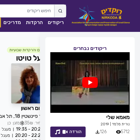
ריקודים
הרקדות
מדריכים
ריקודים נבחרים
חוגים והרקדות שבועיות
יעל טויטו
כל יום ראשון
מאיר פיינשטיין 18, תל אביב-יפו, 6912317, ישראל
זמן לחייך
מחיר: 35₪
מזגן: כן
20
רפי זיו
|
2013
20:20 - 19:35
מעגל
12
הורדה
7054
83
הורדה
22:20 - 20:20
מעגל