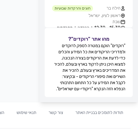
הילה בר
חוגים והרקדות שבועיות
ראשון לציון, ישראל
שבת
15:30 - 12:30
הרקדה
מתקדמים
מהו אתר "רוקדים"?
גילה סולומון לוי
חוגים והרקדות שבועיות
"רוקדים" הוקם במטרה לספק לרוקדים
טיילת בת ים - חוף הסלע, בחורף
ולמדריכי הריקודים את כל המידע והכלים
מ-11:00, בת ים, ישראל
כדי לדעת את הריקודים בצורה הנכונה,
שבת
למצוא היכן ניתן לרקוד בארץ ובעולם, להכיר
12:30 - 11:00
מעגל
מתקדמים
את המדריכים בארץ ובעולם, להכיר את
13:30 - 12:30
זוגות
מתקדמים
השירים ואת סיפורי הריקודים - ובקיצור:
מירי אקוני
לקבל את המידע על כל התחום התרבותי
חוגים והרקדות שבועיות
הנפלא הזה הנקרא "ריקודי-עם ישראליים".
קאנטרי דקל, זוגות בלבד, תל אביב,
ישראל
שבת
20:30 - 19:30
זוגות
מתחילים
תודות לתומכים בבניית האתר
צור קשר
תנאי שימוש
הצה
21:30 - 20:30
זוגות
בינוניים
00:00 - 21:30
זוגות
מתקדמים
לוי ברגיל
חוגים והרקדות שבועיות