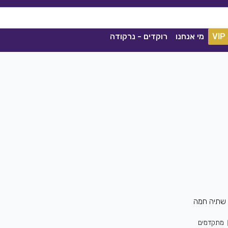
VIP
מי אנחנו
רוקדים - נרקודה
ככה מיום ליום
, שתיה חמה
שגיא עזרן, שרון אלקסלסי
|
2021
הורדה
1841
0
הורדה
מתקדמים