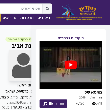
ריקודים
הרקדות
מדריכים
ריקודים נבחרים
חוגים והרקדות שבועיות
ענת אביב
כל יום ראשון
רמים, כרמיאל, ישראל
מאמא שלי
זמן לחייך
רצפת פרקט, מיזוג, כיבוד
נורית מלמד
|
2019
רפי זיו
|
2013
מחיר: 40₪
מזגן: כן
5711
126
הורדה
7053
83
21:00 - 19:00
מעגל