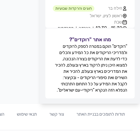
הילה בר
חוגים והרקדות שבועיות
ראשון לציון, ישראל
שבת
15:30 - 12:30
הרקדה
מתקדמים
מהו אתר "רוקדים"?
גילה סולומון לוי
חוגים והרקדות שבועיות
"רוקדים" הוקם במטרה לספק לרוקדים
טיילת בת ים - חוף הסלע, בחורף
ולמדריכי הריקודים את כל המידע והכלים
מ-11:00, בת ים, ישראל
כדי לדעת את הריקודים בצורה הנכונה,
שבת
למצוא היכן ניתן לרקוד בארץ ובעולם, להכיר
12:30 - 11:00
מעגל
מתקדמים
את המדריכים בארץ ובעולם, להכיר את
13:30 - 12:30
זוגות
מתקדמים
השירים ואת סיפורי הריקודים - ובקיצור:
מירי אקוני
לקבל את המידע על כל התחום התרבותי
חוגים והרקדות שבועיות
הנפלא הזה הנקרא "ריקודי-עם ישראליים".
קאנטרי דקל, זוגות בלבד, תל אביב,
ישראל
שבת
20:30 - 19:30
זוגות
מתחילים
תודות לתומכים בבניית האתר
צור קשר
תנאי שימוש
הצה
21:30 - 20:30
זוגות
בינוניים
00:00 - 21:30
זוגות
מתקדמים
לוי ברגיל
חוגים והרקדות שבועיות