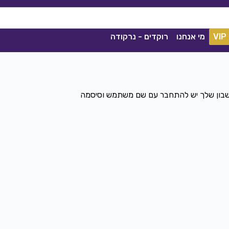
VIP
מי אנחנו
רוקדים - נרקודה
חשבון שלך יש להתחבר עם שם משתמש וסיסמה
ככה מיום ליום
שגיא עזרן, שרון אלקסלסי
|
2021
הורדה
1839
0
הורדה