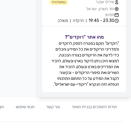
איריס אבנר
נוסטלגיה
הוד השרון, ישראל
חמישי
23:30 - 19:45
הרקדה
משולב
אייל עוזרי
חוגים והרקדות שבועיות
מהו אתר "רוקדים"?
מועדון בריזה -גולדה, חולון, ישראל
"רוקדים" הוקם במטרה לספק לרוקדים
חמישי
ולמדריכי הריקודים את כל המידע והכלים
21:30 - 20:15
מעגל
מתקדמים
כדי לדעת את הריקודים בצורה הנכונה,
22:15 - 21:30
זוגות
מתקדמים
למצוא היכן ניתן לרקוד בארץ ובעולם, להכיר
22:45 - 22:15
מעגל
מתקדמים
את המדריכים בארץ ובעולם, להכיר את
00:00 - 22:45
זוגות
מתקדמים
השירים ואת סיפורי הריקודים - ובקיצור:
גדי ביטון
לקבל את המידע על כל התחום התרבותי
חוגים והרקדות שבועיות
הנפלא הזה הנקרא "ריקודי-עם ישראליים".
מרכז הספורט אוניברסיטת ת''א, שער 8,
רח' חיים לבנון, תל אביב, ישראל
חמישי
20:00 - 20:00
הרקדה
מתקדמים
תודות לתומכים בבניית האתר
צור קשר
תנאי שימוש
הצה
20:00 - 20:00
הרקדה
בינוניים
21:0 - 20:00
הרקדה
מתחילים
רפי זיו
חוגים והרקדות שבועיות