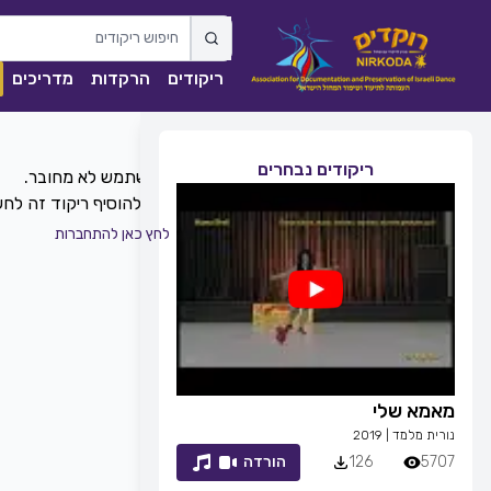
ריקודים
הרקדות
מדריכים
ריקודים נבחרים
כדי להוסיף ריקוד זה ל
לחץ כאן להתחברות
מאמא שלי
זמן לחייך
נורית מלמד
|
2019
רפי זיו
|
2013
5707
126
הורדה
7053
83