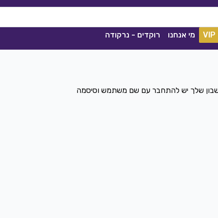
VIP
מי אנחנו
רוקדים - נרקודה
חשבון שלך יש להתחבר עם שם משתמש וסיסמה
ככה מיום ליום
שגיא עזרן, שרון אלקסלסי
|
2021
הורדה
1841
0
הורדה