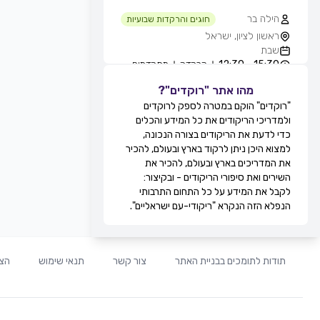
הילה בר
חוגים והרקדות שבועיות
ראשון לציון, ישראל
שבת
15:30 - 12:30
הרקדה
מתקדמים
מהו אתר "רוקדים"?
גילה סולומון לוי
חוגים והרקדות שבועיות
"רוקדים" הוקם במטרה לספק לרוקדים
טיילת בת ים - חוף הסלע, בחורף
ולמדריכי הריקודים את כל המידע והכלים
מ-11:00, בת ים, ישראל
כדי לדעת את הריקודים בצורה הנכונה,
שבת
למצוא היכן ניתן לרקוד בארץ ובעולם, להכיר
12:30 - 11:00
מעגל
מתקדמים
את המדריכים בארץ ובעולם, להכיר את
13:30 - 12:30
זוגות
מתקדמים
השירים ואת סיפורי הריקודים - ובקיצור:
מירי אקוני
לקבל את המידע על כל התחום התרבותי
חוגים והרקדות שבועיות
הנפלא הזה הנקרא "ריקודי-עם ישראליים".
קאנטרי דקל, זוגות בלבד, תל אביב,
ישראל
שבת
20:30 - 19:30
זוגות
מתחילים
תודות לתומכים בבניית האתר
צור קשר
תנאי שימוש
הצה
21:30 - 20:30
זוגות
בינוניים
00:00 - 21:30
זוגות
מתקדמים
לוי ברגיל
חוגים והרקדות שבועיות