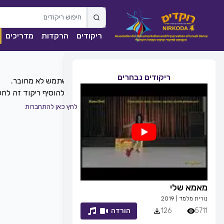
ריקודים
הרקדות
מדריכים
ריקודים נבחרים
כדי להוסיף ריקוד זה ל
לחץ כאן להתחברות
מאמא שלי
זמן לחייך
נורית מלמד
|
2019
רפי זיו
|
2013
5711
126
הורדה
7054
83