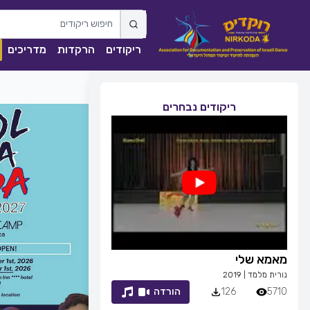
ריקודים
הרקדות
מדריכים
ריקודים נבחרים
מאמא שלי
זמן לחייך
נורית מלמד
|
2019
רפי זיו
|
2013
5710
126
הורדה
7053
83