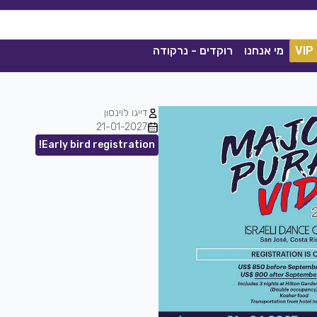
VIP
מי אנחנו
רוקדים - נרקודה
דייגו לוינסון
21-01-2027
Early bird registration!
ככה מיום ליום
שגיא עזרן, שרון אלקסלסי
|
2021
הורדה
1840
0
הורדה