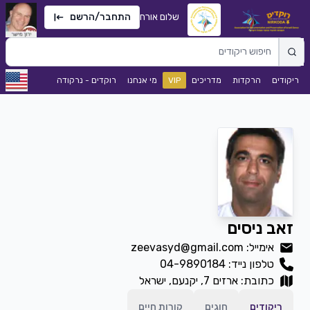
שלום אורח
התחבר/הרשם
ריקודים
הרקדות
מדריכים
VIP
מי אנחנו
רוקדים - נרקודה
זאב ניסים
אימייל: zeevasyd@gmail.com
טלפון נייד:
04-9890184
כתובת: ארזים 7, יקנעם, ישראל
ריקודים
חוגים
קורות חיים