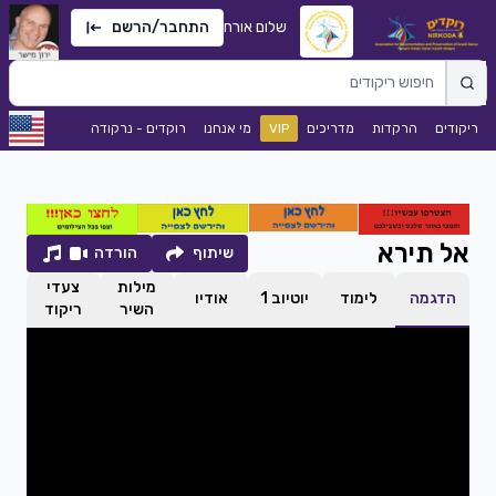
שלום אורח
התחבר/הרשם
ריקודים
הרקדות
מדריכים
VIP
מי אנחנו
רוקדים - נרקודה
אל תירא
שיתוף
הורדה
מילות
צעדי
הדגמה
לימוד
יוטיוב 1
אודיו
השיר
ריקוד