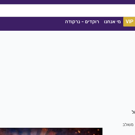
VIP
מי אנחנו
רוקדים - נרקודה
ל
ככה מיום ליום
שגיא עזרן, שרון אלקסלסי
|
2021
משולב
הורדה
1841
0
הורדה