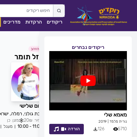
ריקודים
הרקדות
מדריכים
ריקודים נבחרים
גיל הזהב
מזל תומר
כל יום שלישי
חטיבת גולני, רמלה, ישרא
מאמא שלי
זמן לחייך
מחיר: 20₪
מזגן: כן
נורית מלמד
|
2019
רפי זיו
|
2013
11:00 - 10:00
מעגל
5710
126
הורדה
7053
83