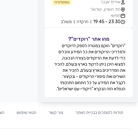
איריס אבנר
נוסטלגיה
הוד השרון, ישראל
חמישי
23:30 - 19:45
הרקדה
משולב
אייל עוזרי
חוגים והרקדות שבועיות
מהו אתר "רוקדים"?
מועדון בריזה -גולדה, חולון, ישראל
"רוקדים" הוקם במטרה לספק לרוקדים
חמישי
ולמדריכי הריקודים את כל המידע והכלים
21:30 - 20:15
מעגל
מתקדמים
כדי לדעת את הריקודים בצורה הנכונה,
22:15 - 21:30
זוגות
מתקדמים
למצוא היכן ניתן לרקוד בארץ ובעולם, להכיר
22:45 - 22:15
מעגל
מתקדמים
את המדריכים בארץ ובעולם, להכיר את
00:00 - 22:45
זוגות
מתקדמים
השירים ואת סיפורי הריקודים - ובקיצור:
גדי ביטון
לקבל את המידע על כל התחום התרבותי
חוגים והרקדות שבועיות
הנפלא הזה הנקרא "ריקודי-עם ישראליים".
מרכז הספורט אוניברסיטת ת''א, שער 8,
רח' חיים לבנון, תל אביב, ישראל
חמישי
20:00 - 20:00
הרקדה
מתקדמים
תודות לתומכים בבניית האתר
צור קשר
תנאי שימוש
הצה
20:00 - 20:00
הרקדה
בינוניים
21:0 - 20:00
הרקדה
מתחילים
רפי זיו
חוגים והרקדות שבועיות