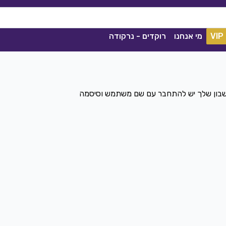
VIP
מי אנחנו
רוקדים - נרקודה
חשבון שלך יש להתחבר עם שם משתמש וסיסמה
ככה מיום ליום
שגיא עזרן, שרון אלקסלסי
|
2021
הורדה
1839
0
הורדה