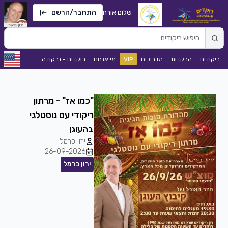
שלום אורח
התחבר/הרשם
ריקודים
הרקדות
מדריכים
VIP
מי אנחנו
רוקדים - נרקודה
"כמו אז" - מרתון
ריקודי עם נוסטלגי
בהעוגן
ירון כרמל
26-09-2026
ירון כרמל