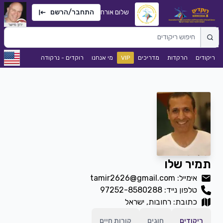
שלום אורח
התחבר/הרשם
ריקודים
הרקדות
מדריכים
VIP
מי אנחנו
רוקדים - נרקודה
תמיר שלו
אימייל: tamir2626@gmail.com
טלפון נייד:
97252-8580288
כתובת: רחובות, ישראל
ריקודים
חוגים
קורות חיים