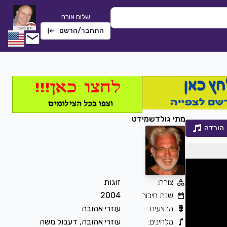
שלום אורח
התחבר/הרשם
מתי גולדשמידט
הורדה
צורה
:
זוגות
שתי טיפות אמא
שנת חיבור
:
2004
חלי לבנה
|
2022
מבצעים
:
עוזרי אהובה
2274
0
הורדה
מלחינים
:
עוזרי אהובה, דעבול משה