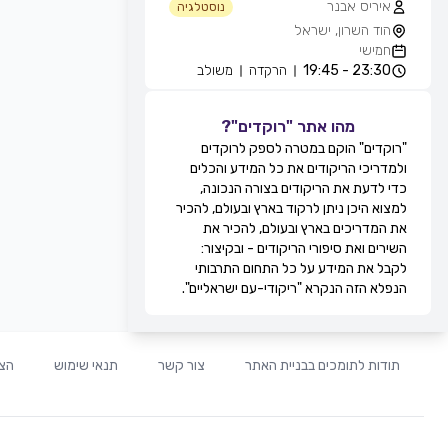
איריס אבנר
נוסטלגיה
הוד השרון, ישראל
חמישי
23:30 - 19:45
הרקדה
משולב
אייל עוזרי
חוגים והרקדות שבועיות
מהו אתר "רוקדים"?
מועדון בריזה -גולדה, חולון, ישראל
"רוקדים" הוקם במטרה לספק לרוקדים
חמישי
ולמדריכי הריקודים את כל המידע והכלים
21:30 - 20:15
מעגל
מתקדמים
כדי לדעת את הריקודים בצורה הנכונה,
22:15 - 21:30
זוגות
מתקדמים
למצוא היכן ניתן לרקוד בארץ ובעולם, להכיר
22:45 - 22:15
מעגל
מתקדמים
את המדריכים בארץ ובעולם, להכיר את
00:00 - 22:45
זוגות
מתקדמים
השירים ואת סיפורי הריקודים - ובקיצור:
גדי ביטון
לקבל את המידע על כל התחום התרבותי
חוגים והרקדות שבועיות
הנפלא הזה הנקרא "ריקודי-עם ישראליים".
מרכז הספורט אוניברסיטת ת''א, שער 8,
רח' חיים לבנון, תל אביב, ישראל
חמישי
20:00 - 20:00
הרקדה
מתקדמים
תודות לתומכים בבניית האתר
צור קשר
תנאי שימוש
הצה
20:00 - 20:00
הרקדה
בינוניים
21:0 - 20:00
הרקדה
מתחילים
רפי זיו
חוגים והרקדות שבועיות