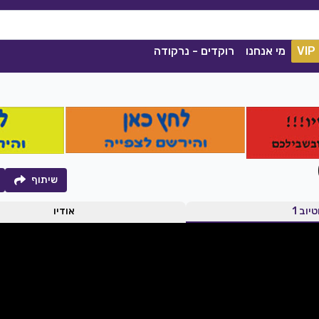
VIP
מי אנחנו
רוקדים - נרקודה
שיתוף
טיוב 1
אודיו
קסם הנשמה
קסלסי
|
2021
סימה שאול
|
2020
הורדה
1038
0
הורדה