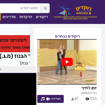
ריקודים
הרקדות
מדריכים
ריקודים נבחרים
אור הגנוז (מ.ג.)
(
אור גנוז
)
יו
זמן לחייך
ככה מיום ליום
רפי זיו
|
2013
שגיא עזרן, שרון אל
7053
83
הורדה
1839
0