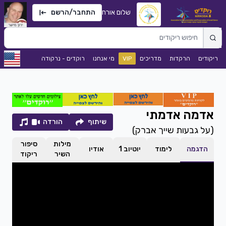
שלום אורח
התחבר/הרשם
ריקודים
הרקדות
מדריכים
VIP
מי אנחנו
רוקדים - נרקודה
אדמה אדמתי
שיתוף
הורדה
(
על גבעות שייך אברק
)
מילות
סיפור
הדגמה
לימוד
יוטיוב 1
אודיו
השיר
ריקוד