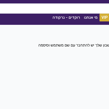
VIP
מי אנחנו
רוקדים - נרקודה
חשבון שלך יש להתחבר עם שם משתמש וסיסמה
ככה מיום ליום
שגיא עזרן, שרון אלקסלסי
|
2021
הורדה
1841
0
הורדה