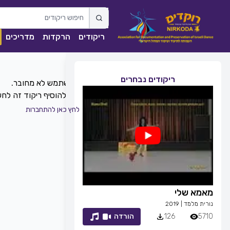
ריקודים
הרקדות
מדריכים
ריקודים נבחרים
כדי להוסיף ריקוד זה ל
לחץ כאן להתחברות
מאמא שלי
זמן לחייך
נורית מלמד
|
2019
רפי זיו
|
2013
5710
126
הורדה
7053
83