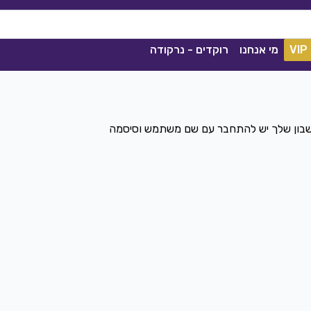
VIP
מי אנחנו
רוקדים - נרקודה
חשבון שלך יש להתחבר עם שם משתמש וסיסמה
ככה מיום ליום
שגיא עזרן, שרון אלקסלסי
|
2021
הורדה
1839
0
הורדה