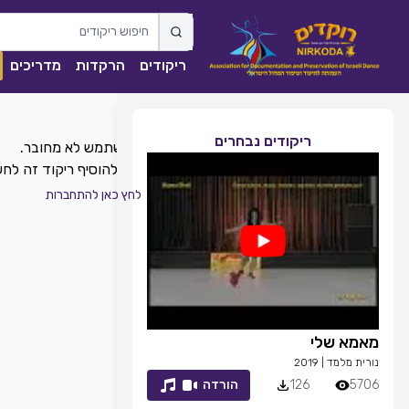
ריקודים
הרקדות
מדריכים
ריקודים נבחרים
כדי להוסיף ריקוד זה ל
לחץ כאן להתחברות
מאמא שלי
זמן לחייך
נורית מלמד
|
2019
רפי זיו
|
2013
5706
126
הורדה
7053
83