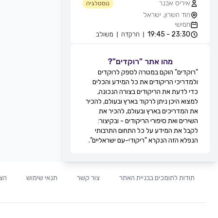
איריס אבנר
נוסטלגיה
הוד השרון, ישראל
חמישי
23:30 - 19:45
הרקדה
משולב
אייל עוזרי
חוגים והרקדות שבועיות
מהו אתר "רוקדים"?
מועדון בריזה -גולדה, חולון, ישראל
"רוקדים" הוקם במטרה לספק לרוקדים
חמישי
ולמדריכי הריקודים את כל המידע והכלים
21:30 - 20:15
מעגל
מתקדמים
כדי לדעת את הריקודים בצורה הנכונה,
22:15 - 21:30
זוגות
מתקדמים
למצוא היכן ניתן לרקוד בארץ ובעולם, להכיר
22:45 - 22:15
מעגל
מתקדמים
את המדריכים בארץ ובעולם, להכיר את
00:00 - 22:45
זוגות
מתקדמים
השירים ואת סיפורי הריקודים - ובקיצור:
גדי ביטון
לקבל את המידע על כל התחום התרבותי
חוגים והרקדות שבועיות
הנפלא הזה הנקרא "ריקודי-עם ישראליים".
מרכז הספורט אוניברסיטת ת''א, שער 8,
רח' חיים לבנון, תל אביב, ישראל
חמישי
20:00 - 20:00
הרקדה
מתקדמים
תודות לתומכים בבניית האתר
צור קשר
תנאי שימוש
הצה
20:00 - 20:00
הרקדה
בינוניים
21:0 - 20:00
הרקדה
מתחילים
רפי זיו
חוגים והרקדות שבועיות