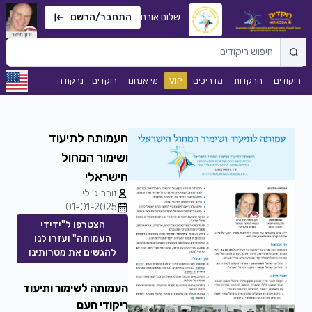
שלום אורח
התחבר/הרשם
ריקודים
הרקדות
מדריכים
VIP
מי אנחנו
רוקדים - נרקודה
העמותה לתיעוד
ושימור המחול
הישראלי
זוהר גוילי
01-01-2025
הצטרפו ל"ידידי
העמותה" ועזרו לנו
להגשים את מטרותינו
העמותה לשימור ותיעוד
ריקודי העם