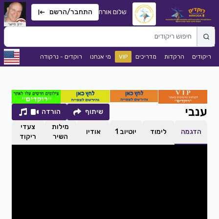
שלום אורח
התחבר/הרשם
ריקודים
הרקדות
מדריכים
VIP
מי אנחנו
רוקדים - נרקודה
ענבי
שיתוף
הורדה
מילות
צעדי
הדגמה
לימוד
יוטיוב 1
אודיו
השיר
ריקוד