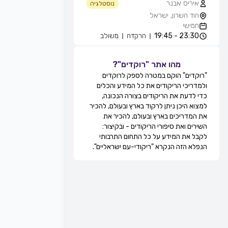
איריס אבנר
נוסטלגיה
הוד השרון, ישראל
חמישי
23:30 - 19:45
הרקדה
משולב
אייל עוזרי
חוגים והרקדות שבועיות
מהו אתר "רוקדים"?
מועדון בריזה -גולדה, חולון, ישראל
"רוקדים" הוקם במטרה לספק לרוקדים
חמישי
ולמדריכי הריקודים את כל המידע והכלים
21:30 - 20:15
מעגל
מתקדמים
כדי לדעת את הריקודים בצורה הנכונה,
22:15 - 21:30
זוגות
מתקדמים
למצוא היכן ניתן לרקוד בארץ ובעולם, להכיר
22:45 - 22:15
מעגל
מתקדמים
את המדריכים בארץ ובעולם, להכיר את
00:00 - 22:45
זוגות
מתקדמים
השירים ואת סיפורי הריקודים - ובקיצור:
גדי ביטון
לקבל את המידע על כל התחום התרבותי
חוגים והרקדות שבועיות
הנפלא הזה הנקרא "ריקודי-עם ישראליים".
מרכז הספורט אוניברסיטת ת''א, שער 8,
רח' חיים לבנון, תל אביב, ישראל
חמישי
20:00 - 20:00
הרקדה
מתקדמים
20:00 - 20:00
הרקדה
בינוניים
21:0 - 20:00
הרקדה
מתחילים
רפי זיו
חוגים והרקדות שבועיות