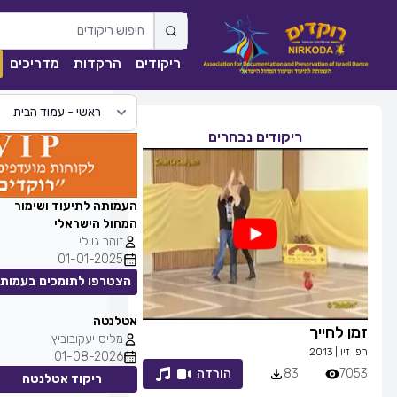
ריקודים
הרקדות
מדריכים
ריקודים נבחרים
העמותה לתיעוד ושימור
המחול הישראלי
זוהר גוילי
01-01-2025
הצטרפו לתומכים בעמות
אטלנטה
זמן לחייך
ככה מיום ליום
מליס יעקובוביץ
רפי זיו
|
2013
שגיא עזרן, שרון אל
01-08-2026
7053
83
הורדה
1839
0
ריקוד אטלנטה