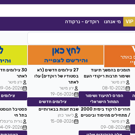
VIP
מי אנחנו
רוקדים - נרקודה
תומכים בהמשך תיעוד
27 צילומים חדשים (לא
30 צילומים ח
ושימור תרבות ריקודי העם
בסטודיו של רוקדים) עלו
לאתר
ירון מישר
לאתר
ירון מישר
08-10-2025
ירון מישר
19-06-2026
19-06-2026
ה
הפרס לתיעוד ושימור
צילומים 
המחול הישראלי
צילומים חדשים
חוזרים לרקוד בימית 2000
שבת זוגות בבארותיים
פסטיבל הנוסטל
קסם הנשמה
/ מתחילים מהיסוד ובינוניים
ליאור כהן
בתל חי
קסלסי
|
2021
סימה שאול
|
2020
ירון מישר
15-08-2026
נורית גרינפלד
הורדה
1038
0
הורדה
04-09-2026
09-08-2026
אלה הריקודים שלנו
הצטרפות 