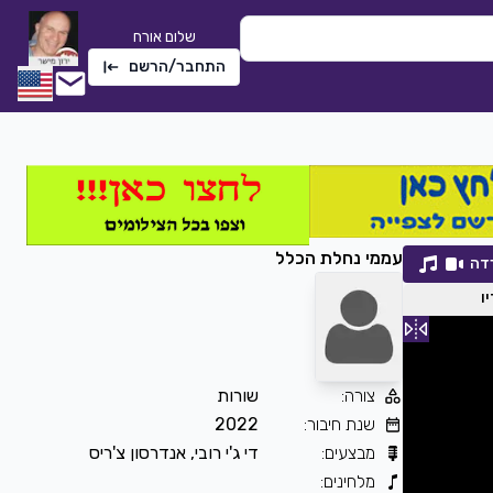
שלום אורח
התחבר/הרשם
עממי נחלת הכלל
דה
ו
צורה
:
שורות
שתי טיפות אמא
שנת חיבור
:
2022
חלי לבנה
|
2022
מבצעים
:
די ג'י רובי, אנדרסון צ'ריס
2276
0
הורדה
מלחינים
: