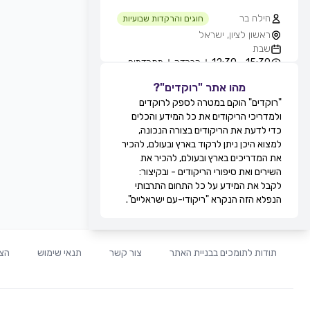
הילה בר
חוגים והרקדות שבועיות
ראשון לציון, ישראל
שבת
15:30 - 12:30
הרקדה
מתקדמים
מהו אתר "רוקדים"?
גילה סולומון לוי
חוגים והרקדות שבועיות
"רוקדים" הוקם במטרה לספק לרוקדים
טיילת בת ים - חוף הסלע, בחורף
ולמדריכי הריקודים את כל המידע והכלים
מ-11:00, בת ים, ישראל
כדי לדעת את הריקודים בצורה הנכונה,
שבת
למצוא היכן ניתן לרקוד בארץ ובעולם, להכיר
12:30 - 11:00
מעגל
מתקדמים
את המדריכים בארץ ובעולם, להכיר את
13:30 - 12:30
זוגות
מתקדמים
השירים ואת סיפורי הריקודים - ובקיצור:
מירי אקוני
לקבל את המידע על כל התחום התרבותי
חוגים והרקדות שבועיות
הנפלא הזה הנקרא "ריקודי-עם ישראליים".
קאנטרי דקל, זוגות בלבד, תל אביב,
ישראל
שבת
20:30 - 19:30
זוגות
מתחילים
תודות לתומכים בבניית האתר
צור קשר
תנאי שימוש
הצה
21:30 - 20:30
זוגות
בינוניים
00:00 - 21:30
זוגות
מתקדמים
לוי ברגיל
חוגים והרקדות שבועיות