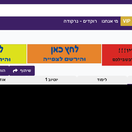
VIP
מי אנחנו
רוקדים - נרקודה
שיתוף
הור
לימוד
יוטיוב 1
אודי
קסם הנשמה
קסלסי
|
2021
סימה שאול
|
2020
הורדה
1039
0
הורדה