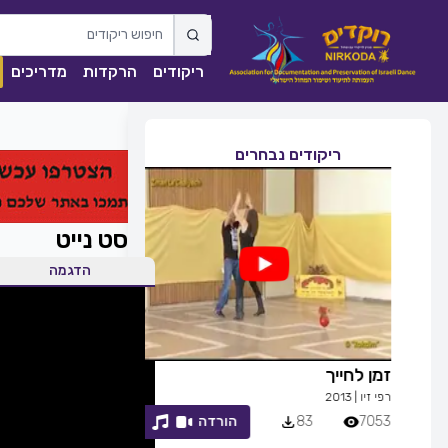
ריקודים
הרקדות
מדריכים
ריקודים נבחרים
לאסט נייט
הדגמה
זמן לחייך
ככה מיום ליום
רפי זיו
|
2013
שגיא עזרן, שרון אל
7053
83
הורדה
1841
0