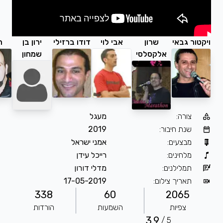
רון
אבי לוי
דודו ברזילי
ירון בן
רפי זיו
שגיא עזרן
סלסי
שמחון
מעגל
2019
אמני ישראל
רייכל עידן
מדלי דורון
17-05-2019
:
338
60
השמעות
הורדות
3.