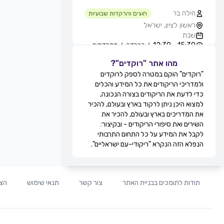
הילה בר
חוגים והרקדות שבועיות
ראשון לציון, ישראל
שבת
15:30 - 12:30
הרקדה
מתקדמים
מהו אתר "רוקדים"?
גילה סולומון לוי
חוגים והרקדות שבועיות
"רוקדים" הוקם במטרה לספק לרוקדים
טיילת בת ים - חוף הסלע, בחורף
ולמדריכי הריקודים את כל המידע והכלים
מ-11:00, בת ים, ישראל
כדי לדעת את הריקודים בצורה הנכונה,
שבת
למצוא היכן ניתן לרקוד בארץ ובעולם, להכיר
12:30 - 11:00
מעגל
מתקדמים
את המדריכים בארץ ובעולם, להכיר את
13:30 - 12:30
זוגות
מתקדמים
השירים ואת סיפורי הריקודים - ובקיצור:
מירי אקוני
לקבל את המידע על כל התחום התרבותי
חוגים והרקדות שבועיות
הנפלא הזה הנקרא "ריקודי-עם ישראליים".
קאנטרי דקל, זוגות בלבד, תל אביב,
ישראל
שבת
20:30 - 19:30
זוגות
מתחילים
תודות לתומכים בבניית האתר
צור קשר
תנאי שימוש
הצה
21:30 - 20:30
זוגות
בינוניים
00:00 - 21:30
זוגות
מתקדמים
לוי ברגיל
חוגים והרקדות שבועיות