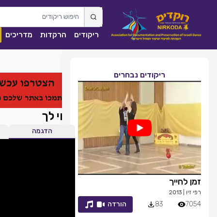
ריקודים
הרקדות
מדריכים
ריקודים נבחרים
קחי לך
הדגמה
זמן לחייך
ככה מיום ליום
רפי זיו
|
2013
שגיא עזרן, שרון אל
7054
83
הורדה
1841
0