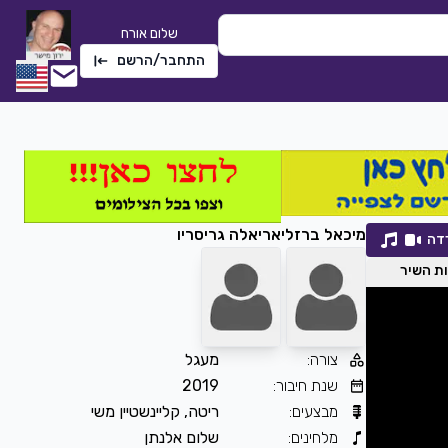
שלום אורח
התחבר/הרשם
מיכאל ברזלי
אריאלה גריסריו
דה
ת השיר
צורה
:
מעגל
שתי טיפות אמא
שנת חיבור
:
2019
חלי לבנה
|
2022
מבצעים
:
ריטה, קליינשטיין משי
2276
0
הורדה
מלחינים
:
שלום אלנתן