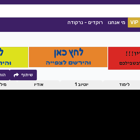
VIP
מי אנחנו
רוקדים - נרקודה
שיתוף
הור
לימוד
יוטיוב 1
אודיו
מילו
קסם הנשמה
קסלסי
|
2021
סימה שאול
|
2020
הורדה
1040
0
הורדה