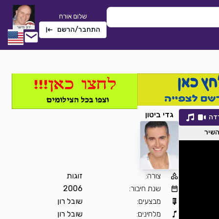
שלום אורח
התחבר/הרשם
גדי ביטון
דה
השיר
צורה
:
זוגות
שתי טיפות אמא
שנת חיבור
:
2006
חלי לבנה
|
2022
מבצעים
:
שובל רון
2276
0
הורדה
מלחינים
:
שובל רון