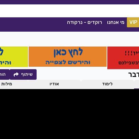
VIP
מי אנחנו
רוקדים - נרקודה
בר
שיתוף
הור
לימוד
אודיו
מילות 
קסם הנשמה
קסלסי
|
2021
סימה שאול
|
2020
הורדה
1039
0
הורדה