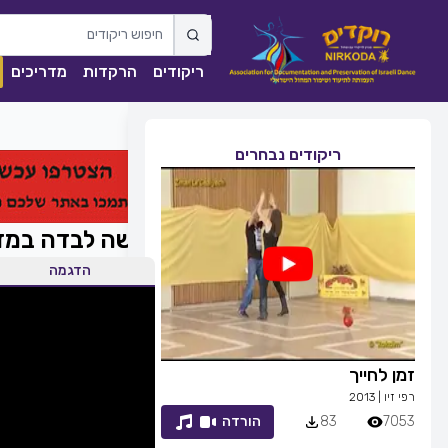
ריקודים
הרקדות
מדריכים
ריקודים נבחרים
אישה לבדה במד
הדגמה
זמן לחייך
ככה מיום ליום
רפי זיו
|
2013
שגיא עזרן, שרון אל
7053
83
הורדה
1841
0