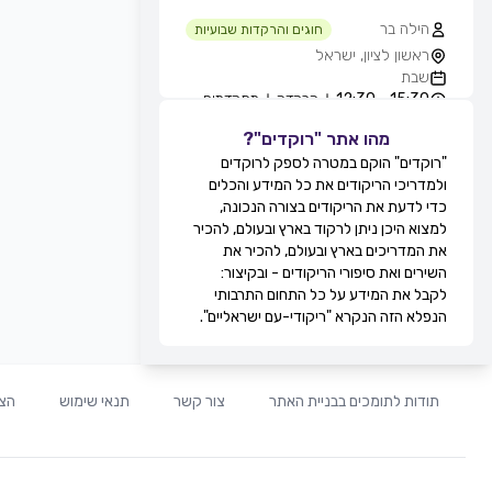
הילה בר
חוגים והרקדות שבועיות
ראשון לציון, ישראל
שבת
15:30 - 12:30
הרקדה
מתקדמים
מהו אתר "רוקדים"?
גילה סולומון לוי
חוגים והרקדות שבועיות
"רוקדים" הוקם במטרה לספק לרוקדים
טיילת בת ים - חוף הסלע, בחורף
ולמדריכי הריקודים את כל המידע והכלים
מ-11:00, בת ים, ישראל
כדי לדעת את הריקודים בצורה הנכונה,
שבת
למצוא היכן ניתן לרקוד בארץ ובעולם, להכיר
12:30 - 11:00
מעגל
מתקדמים
את המדריכים בארץ ובעולם, להכיר את
13:30 - 12:30
זוגות
מתקדמים
השירים ואת סיפורי הריקודים - ובקיצור:
מירי אקוני
לקבל את המידע על כל התחום התרבותי
חוגים והרקדות שבועיות
הנפלא הזה הנקרא "ריקודי-עם ישראליים".
קאנטרי דקל, זוגות בלבד, תל אביב,
ישראל
שבת
20:30 - 19:30
זוגות
מתחילים
תודות לתומכים בבניית האתר
צור קשר
תנאי שימוש
הצה
21:30 - 20:30
זוגות
בינוניים
00:00 - 21:30
זוגות
מתקדמים
לוי ברגיל
חוגים והרקדות שבועיות