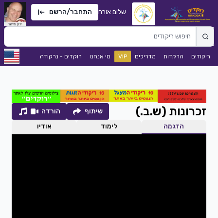
שלום אורח
התחבר/הרשם
ריקודים
הרקדות
מדריכים
VIP
מי אנחנו
רוקדים - נרקודה
זכרונות (ש.ב.)
שיתוף
הורדה
הדגמה
לימוד
אודיו