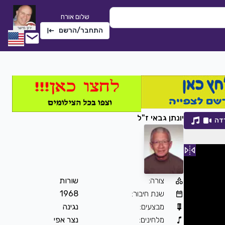
שלום אורח
התחבר/הרשם
יונתן גבאי ז"ל
דה
צורה
:
שורות
שתי טיפות אמא
שנת חיבור
:
1968
חלי לבנה
|
2022
מבצעים
:
נגינה
2275
0
הורדה
מלחינים
:
נצר אפי