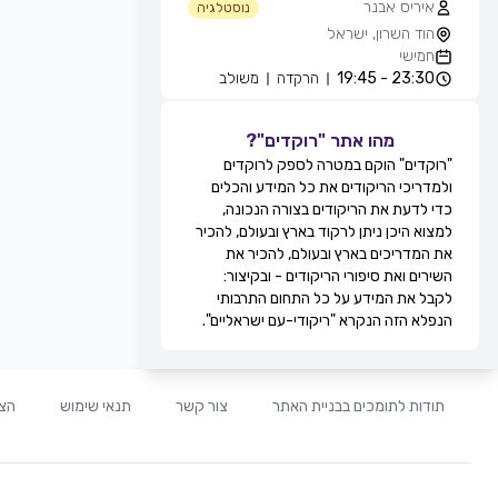
איריס אבנר
נוסטלגיה
הוד השרון, ישראל
חמישי
23:30 - 19:45
הרקדה
משולב
אייל עוזרי
חוגים והרקדות שבועיות
מהו אתר "רוקדים"?
מועדון בריזה -גולדה, חולון, ישראל
"רוקדים" הוקם במטרה לספק לרוקדים
חמישי
ולמדריכי הריקודים את כל המידע והכלים
21:30 - 20:15
מעגל
מתקדמים
כדי לדעת את הריקודים בצורה הנכונה,
22:15 - 21:30
זוגות
מתקדמים
למצוא היכן ניתן לרקוד בארץ ובעולם, להכיר
22:45 - 22:15
מעגל
מתקדמים
את המדריכים בארץ ובעולם, להכיר את
00:00 - 22:45
זוגות
מתקדמים
השירים ואת סיפורי הריקודים - ובקיצור:
גדי ביטון
לקבל את המידע על כל התחום התרבותי
חוגים והרקדות שבועיות
הנפלא הזה הנקרא "ריקודי-עם ישראליים".
מרכז הספורט אוניברסיטת ת''א, שער 8,
רח' חיים לבנון, תל אביב, ישראל
חמישי
20:00 - 20:00
הרקדה
מתקדמים
תודות לתומכים בבניית האתר
צור קשר
תנאי שימוש
הצה
20:00 - 20:00
הרקדה
בינוניים
21:0 - 20:00
הרקדה
מתחילים
רפי זיו
חוגים והרקדות שבועיות