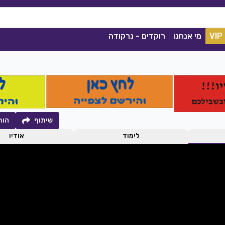
VIP
מי אנחנו
רוקדים - נרקודה
שיתוף
הור
לימוד
אודיו
קסם הנשמה
קסלסי
|
2021
סימה שאול
|
2020
הורדה
1038
0
הורדה