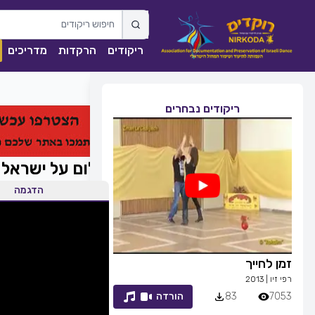
ריקודים
הרקדות
מדריכים
ריקודים נבחרים
שלום על ישראל
הדגמה
זמן לחייך
ככה מיום ליום
רפי זיו
|
2013
שגיא עזרן, שרון אל
7053
83
הורדה
1839
0