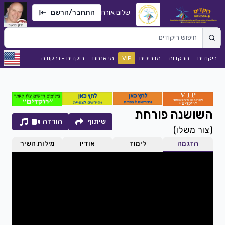
שלום אורח
התחבר/הרשם
ריקודים
הרקדות
מדריכים
VIP
מי אנחנו
רוקדים - נרקודה
השושנה פורחת
שיתוף
הורדה
(
צור משלו
)
הדגמה
לימוד
אודיו
מילות השיר