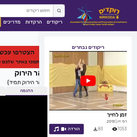
ריקודים
הרקדות
מדריכים
ריקודים נבחרים
ההר הירוק
(
ההר הירוק תמיד
)
הדגמה
זמן לחייך
ככה מיום ליום
רפי זיו
|
2013
שגיא עזרן, שרון אל
7053
83
הורדה
1839
0