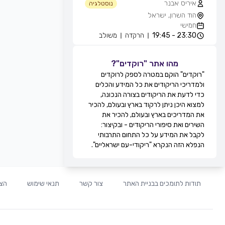
איריס אבנר
נוסטלגיה
הוד השרון, ישראל
חמישי
23:30 - 19:45
הרקדה
משולב
אייל עוזרי
חוגים והרקדות שבועיות
מהו אתר "רוקדים"?
מועדון בריזה -גולדה, חולון, ישראל
"רוקדים" הוקם במטרה לספק לרוקדים
חמישי
ולמדריכי הריקודים את כל המידע והכלים
21:30 - 20:15
מעגל
מתקדמים
כדי לדעת את הריקודים בצורה הנכונה,
22:15 - 21:30
זוגות
מתקדמים
למצוא היכן ניתן לרקוד בארץ ובעולם, להכיר
22:45 - 22:15
מעגל
מתקדמים
את המדריכים בארץ ובעולם, להכיר את
00:00 - 22:45
זוגות
מתקדמים
השירים ואת סיפורי הריקודים - ובקיצור:
גדי ביטון
לקבל את המידע על כל התחום התרבותי
חוגים והרקדות שבועיות
הנפלא הזה הנקרא "ריקודי-עם ישראליים".
מרכז הספורט אוניברסיטת ת''א, שער 8,
רח' חיים לבנון, תל אביב, ישראל
חמישי
20:00 - 20:00
הרקדה
מתקדמים
תודות לתומכים בבניית האתר
צור קשר
תנאי שימוש
הצה
20:00 - 20:00
הרקדה
בינוניים
21:0 - 20:00
הרקדה
מתחילים
רפי זיו
חוגים והרקדות שבועיות