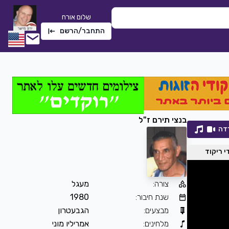
שלום אורח
התחבר/הרשם
בנצי תירם ז"ל
דה
 ריקוד
צורה
:
מעגל
שתי טיפות אמא
שנת חיבור
:
1980
חלי לבנה
|
2022
מבצעים
:
הגבעטרון
2274
0
הורדה
מלחינים
:
אמריליו מוני