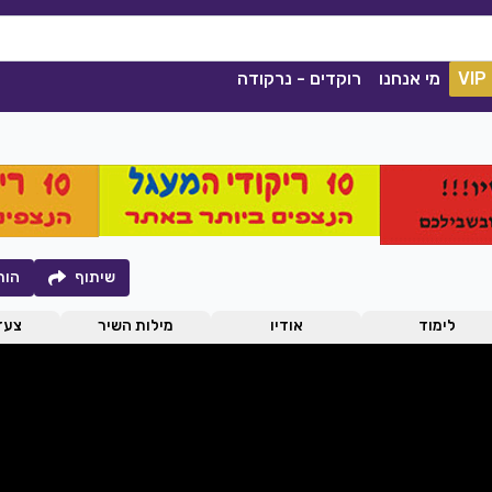
VIP
מי אנחנו
רוקדים - נרקודה
שיתוף
הור
לימוד
אודיו
מילות השיר
צעדי
קסם הנשמה
קסלסי
|
2021
סימה שאול
|
2020
הורדה
1038
0
הורדה